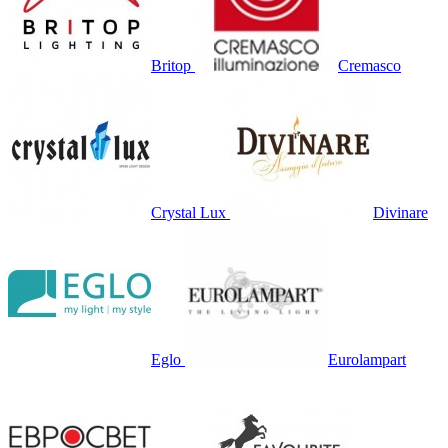
Britop
Cremasco
Crystal Lux
Divinare
Eglo
Eurolampart