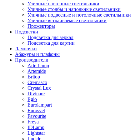
Уличные настенные светильники
Уличные столбы и напольные светильники
Уличные подвесные и потолочные светильники
Уличные встраиваемые светильники
Прожекторы
Подсветки
Подсветка для зеркал
Подсветка для картин
Лампочки
Абажуры и плафоны
Производители
Arte Lamp
Artemide
Britop
Cremasco
Crystal Lux
Divinare
Eglo
Eurolampart
Eurosvet
Favourite
Freya
IDLamp
Lightstar
Lucide