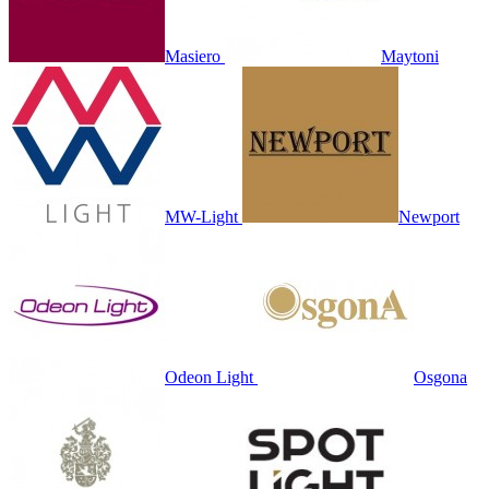
Masiero
Maytoni
MW-Light
Newport
Odeon Light
Osgona