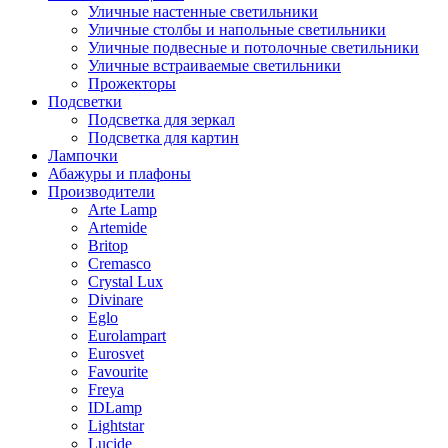
Уличные настенные светильники
Уличные столбы и напольные светильники
Уличные подвесные и потолочные светильники
Уличные встраиваемые светильники
Прожекторы
Подсветки
Подсветка для зеркал
Подсветка для картин
Лампочки
Абажуры и плафоны
Производители
Arte Lamp
Artemide
Britop
Cremasco
Crystal Lux
Divinare
Eglo
Eurolampart
Eurosvet
Favourite
Freya
IDLamp
Lightstar
Lucide