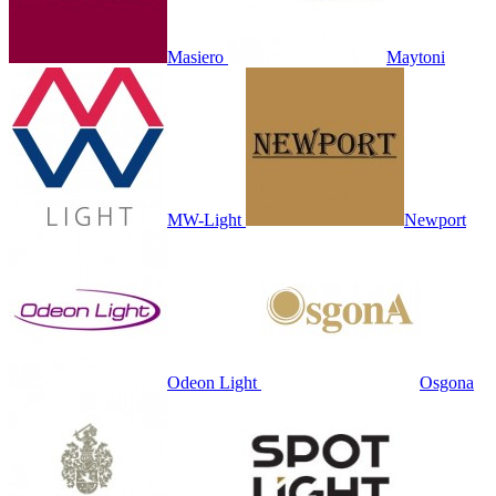
Masiero
Maytoni
MW-Light
Newport
Odeon Light
Osgona