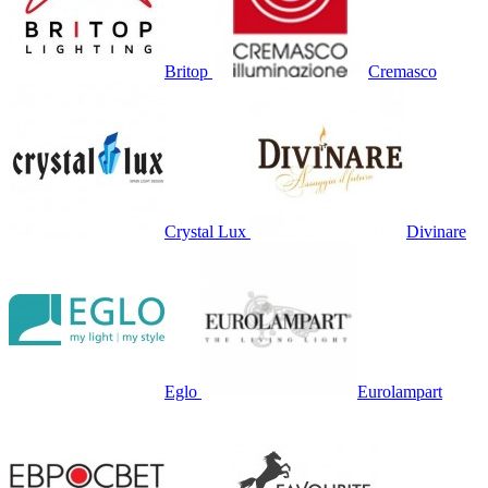
Britop
Cremasco
Crystal Lux
Divinare
Eglo
Eurolampart