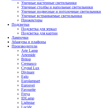
Уличные настенные светильники
Уличные столбы и напольные светильники
Уличные подвесные и потолочные светильники
Уличные встраиваемые светильники
Прожекторы
Подсветки
Подсветка для зеркал
Подсветка для картин
Лампочки
Абажуры и плафоны
Производители
Arte Lamp
Artemide
Britop
Cremasco
Crystal Lux
Divinare
Eglo
Eurolampart
Eurosvet
Favourite
Freya
IDLamp
Lightstar
Lucide