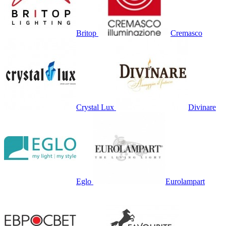
Britop
Cremasco
Crystal Lux
Divinare
Eglo
Eurolampart