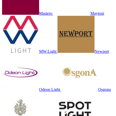
Masiero
Maytoni
MW-Light
Newport
Odeon Light
Osgona