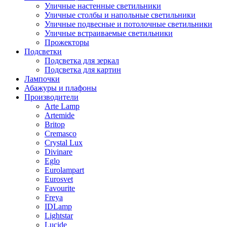
Уличные настенные светильники
Уличные столбы и напольные светильники
Уличные подвесные и потолочные светильники
Уличные встраиваемые светильники
Прожекторы
Подсветки
Подсветка для зеркал
Подсветка для картин
Лампочки
Абажуры и плафоны
Производители
Arte Lamp
Artemide
Britop
Cremasco
Crystal Lux
Divinare
Eglo
Eurolampart
Eurosvet
Favourite
Freya
IDLamp
Lightstar
Lucide