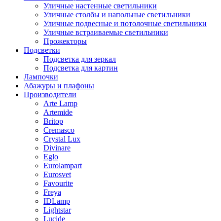
Уличные настенные светильники
Уличные столбы и напольные светильники
Уличные подвесные и потолочные светильники
Уличные встраиваемые светильники
Прожекторы
Подсветки
Подсветка для зеркал
Подсветка для картин
Лампочки
Абажуры и плафоны
Производители
Arte Lamp
Artemide
Britop
Cremasco
Crystal Lux
Divinare
Eglo
Eurolampart
Eurosvet
Favourite
Freya
IDLamp
Lightstar
Lucide