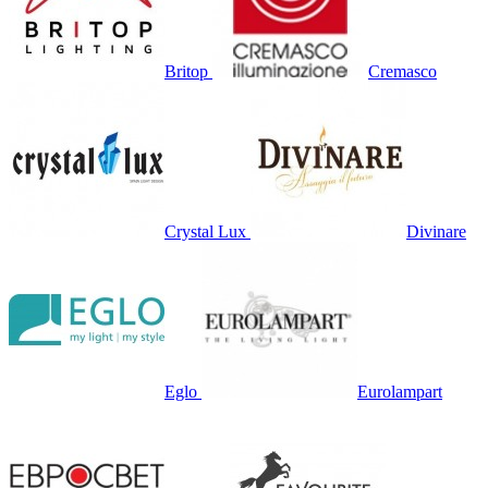
Britop
Cremasco
Crystal Lux
Divinare
Eglo
Eurolampart