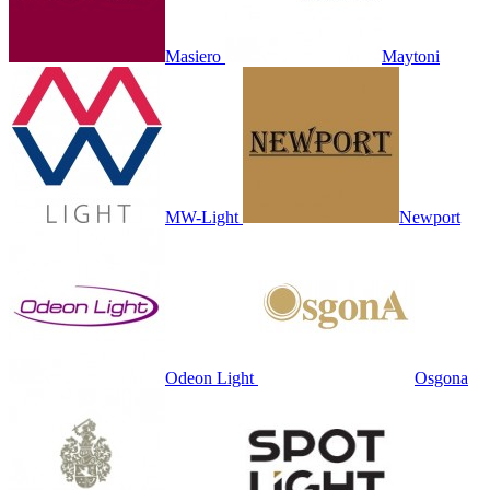
Masiero
Maytoni
MW-Light
Newport
Odeon Light
Osgona