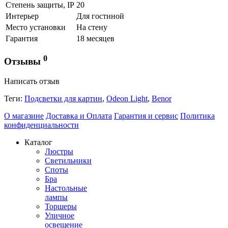
Степень защиты, IP
20
Интерьер
Для гостиной
Место установки
На стену
Гарантия
18 месяцев
0
Отзывы
Написать отзыв
Теги:
Подсветки для картин
,
Odeon Light
,
Benor
О магазине
Доставка и Оплата
Гарантия и сервис
Политика
конфиденциальности
Каталог
Люстры
Светильники
Споты
Бра
Настольные
лампы
Торшеры
Уличное
освещение