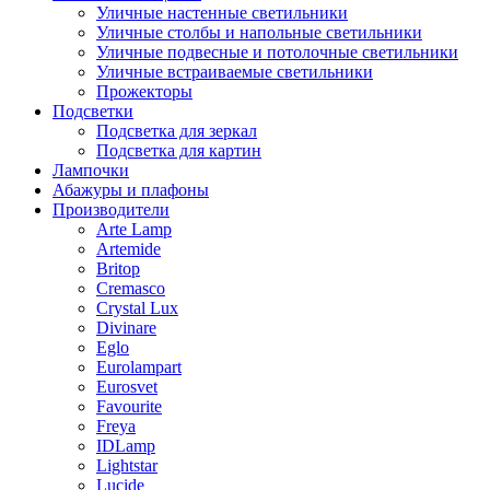
Уличные настенные светильники
Уличные столбы и напольные светильники
Уличные подвесные и потолочные светильники
Уличные встраиваемые светильники
Прожекторы
Подсветки
Подсветка для зеркал
Подсветка для картин
Лампочки
Абажуры и плафоны
Производители
Arte Lamp
Artemide
Britop
Cremasco
Crystal Lux
Divinare
Eglo
Eurolampart
Eurosvet
Favourite
Freya
IDLamp
Lightstar
Lucide