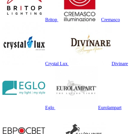
Britop
Cremasco
Crystal Lux
Divinare
Eglo
Eurolampart