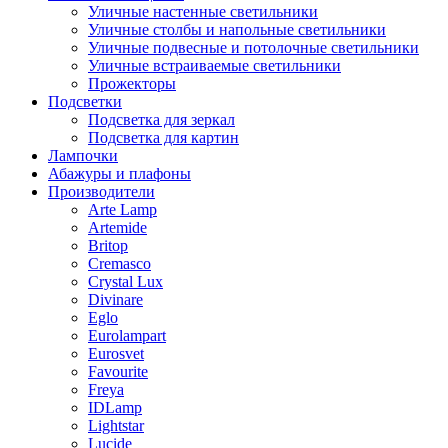
Уличные настенные светильники
Уличные столбы и напольные светильники
Уличные подвесные и потолочные светильники
Уличные встраиваемые светильники
Прожекторы
Подсветки
Подсветка для зеркал
Подсветка для картин
Лампочки
Абажуры и плафоны
Производители
Arte Lamp
Artemide
Britop
Cremasco
Crystal Lux
Divinare
Eglo
Eurolampart
Eurosvet
Favourite
Freya
IDLamp
Lightstar
Lucide