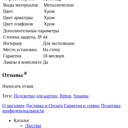
Виды материалов
Металлические
Цвет
Хром
Цвет арматуры
Хром
Цвет плафонов
Хром
Дополнительные параметры
Степень защиты, IP
44
Интерьер
Для экспозиции
Место установки
На стену
Гарантия
18 месяцев
Лампы в комплекте
Да
0
Отзывы
Написать отзыв
Теги:
Подсветки для картин
,
Britop
,
Susanna
О магазине
Доставка и Оплата
Гарантия и сервис
Политика
конфиденциальности
Каталог
Люстры