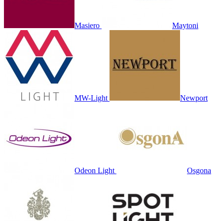
Masiero
Maytoni
MW-Light
Newport
Odeon Light
Osgona