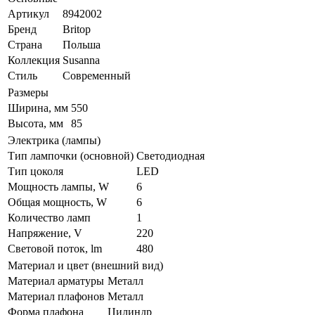
Артикул
8942002
Бренд
Britop
Страна
Польша
Коллекция
Susanna
Стиль
Современный
Размеры
Ширина, мм
550
Высота, мм
85
Электрика (лампы)
Тип лампочки (основной)
Светодиодная
Тип цоколя
LED
Мощность лампы, W
6
Общая мощность, W
6
Количество ламп
1
Напряжение, V
220
Световой поток, lm
480
Материал и цвет (внешний вид)
Материал арматуры
Металл
Материал плафонов
Металл
Форма плафона
Цилиндр