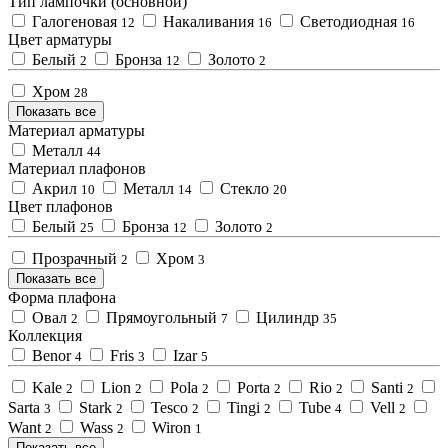
Тип лампочки (основной)
Галогеновая
Накаливания
Светодиодная
12
16
16
Цвет арматуры
Белый
Бронза
Золото
2
12
2
Хром
28
Показать все
Материал арматуры
Металл
44
Материал плафонов
Акрил
Металл
Стекло
10
14
20
Цвет плафонов
Белый
Бронза
Золото
25
12
2
Прозрачный
Хром
2
3
Показать все
Форма плафона
Овал
Прямоугольный
Цилиндр
2
7
35
Коллекция
Benor
Fris
Izar
4
3
5
Kale
Lion
Pola
Porta
Rio
Santi
2
2
2
2
2
2
Sarta
Stark
Tesco
Tingi
Tube
Vell
3
2
2
2
4
2
Want
Wass
Wiron
2
2
1
Показать все