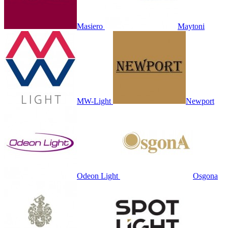
Masiero
Maytoni
MW-Light
Newport
Odeon Light
Osgona