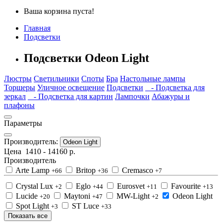
Ваша корзина пуста!
Главная
Подсветки
Подсветки Odeon Light
Люстры
Светильники
Споты
Бра
Настольные лампы
Торшеры
Уличное освещение
Подсветки
- Подсветка для
зеркал
- Подсветка для картин
Лампочки
Абажуры и
плафоны
Параметры
Производитель:
Odeon Light
Цена
1410
-
14160
р.
Производитель
Arte Lamp
Britop
Cremasco
+66
+36
+7
Crystal Lux
Eglo
Eurosvet
Favourite
+2
+44
+11
+13
Lucide
Maytoni
MW-Light
Odeon Light
+20
+47
+2
Spot Light
ST Luce
+3
+33
Показать все