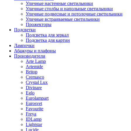
Уличные настенные светильники
Уличные столбы и напольные светильники
Уличные подвесные и потолочные светильники
Уличные встраиваемые светильники
Прожекторы
Подсветки
Подсветка для зеркал
Подсветка для картин
Лампочки
Абажуры и плафоны
Производители
Arte Lamp
Artemide
Britop
Cremasco
Crystal Lux
Divinare
Eglo
Eurolampart
Eurosvet
Favourite
Freya
IDLamp
Lightstar
Lucide