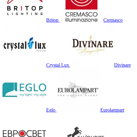
Britop
Cremasco
Crystal Lux
Divinare
Eglo
Eurolampart