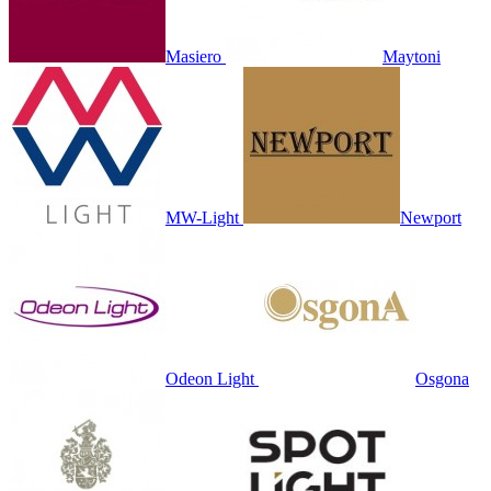
Masiero
Maytoni
MW-Light
Newport
Odeon Light
Osgona