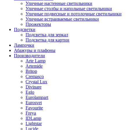
Уличные настенные светильники
Уличные столбы и напольные светильники
Уличные подвесные и потолочные светильники
Уличные встраиваемые светильники
Прожекторы
Подсветки
Подсветка для зеркал
Подсветка для картин
Лампочки
Абажуры и плафоны
Производители
Arte Lamp
Artemide
Britop
Cremasco
Crystal Lux
Divinare
Eglo
Eurolampart
Eurosvet
Favourite
Freya
IDLamp
Lightstar
Lucide