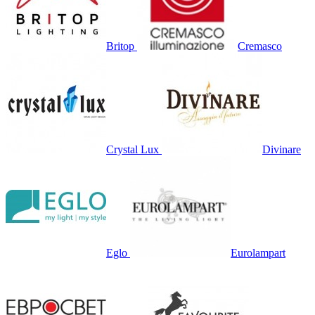
Britop
Cremasco
Crystal Lux
Divinare
Eglo
Eurolampart