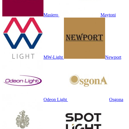
Masiero
Maytoni
MW-Light
Newport
Odeon Light
Osgona