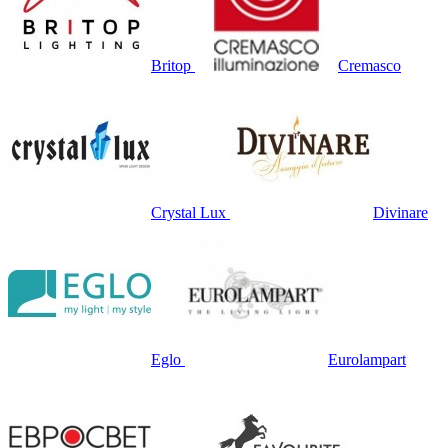
Britop
Cremasco
Crystal Lux
Divinare
Eglo
Eurolampart