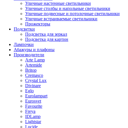
Уличные настенные светильники
Уличные столбы и напольные светильники
Уличные подвесные и потолочные светильники
Уличные встраиваемые светильники
Прожекторы
Подсветки
Подсветка для зеркал
Подсветка для картин
Лампочки
Абажуры и плафоны
Производители
Arte Lamp
Artemide
Britop
Cremasco
Crystal Lux
Divinare
Eglo
Eurolampart
Eurosvet
Favourite
Freya
IDLamp
Lightstar
Lucide