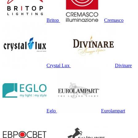
Britop
Cremasco
Crystal Lux
Divinare
Eglo
Eurolampart