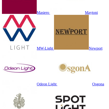
Masiero
Maytoni
MW-Light
Newport
Odeon Light
Osgona