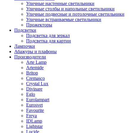
Уличные настенные светильники
Уличные столбы и напольные светильники
Уличные подвесные и потолочные светильники
Уличные встраиваемые светильники
Прожекторы
Подсветки
Подсветка для зеркал
Подсветка для картин
Лампочки
Абажуры и плафоны
Производители
Arte Lamp
Artemide
Britop
Cremasco
Crystal Lux
Divinare
Eglo
Eurolampart
Eurosvet
Favourite
Freya
IDLamp
Lightstar
Lucide