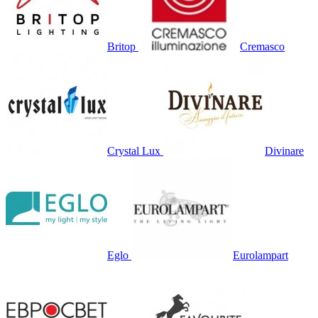
Britop
Cremasco
Crystal Lux
Divinare
Eglo
Eurolampart