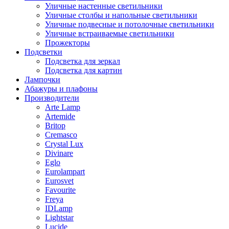
Уличные настенные светильники
Уличные столбы и напольные светильники
Уличные подвесные и потолочные светильники
Уличные встраиваемые светильники
Прожекторы
Подсветки
Подсветка для зеркал
Подсветка для картин
Лампочки
Абажуры и плафоны
Производители
Arte Lamp
Artemide
Britop
Cremasco
Crystal Lux
Divinare
Eglo
Eurolampart
Eurosvet
Favourite
Freya
IDLamp
Lightstar
Lucide