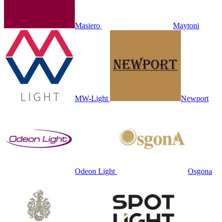
Masiero
Maytoni
MW-Light
Newport
Odeon Light
Osgona