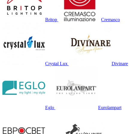
Britop
Cremasco
Crystal Lux
Divinare
Eglo
Eurolampart