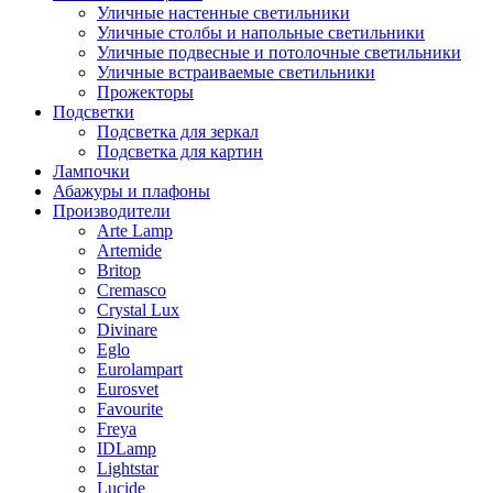
Уличные настенные светильники
Уличные столбы и напольные светильники
Уличные подвесные и потолочные светильники
Уличные встраиваемые светильники
Прожекторы
Подсветки
Подсветка для зеркал
Подсветка для картин
Лампочки
Абажуры и плафоны
Производители
Arte Lamp
Artemide
Britop
Cremasco
Crystal Lux
Divinare
Eglo
Eurolampart
Eurosvet
Favourite
Freya
IDLamp
Lightstar
Lucide