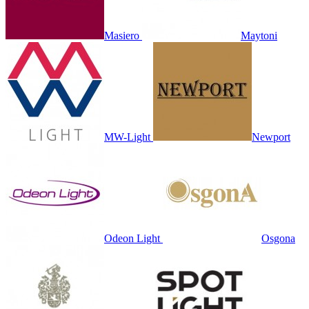
Masiero
Maytoni
MW-Light
Newport
Odeon Light
Osgona