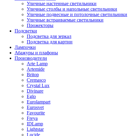
Уличные настенные светильники
Уличные столбы и напольные светильники
Уличные подвесные и потолочные светильники
Уличные встраиваемые светильники
Прожекторы
Подсветки
Подсветка для зеркал
Подсветка для картин
Лампочки
Абажуры и плафоны
Производители
Arte Lamp
Artemide
Britop
Cremasco
Crystal Lux
Divinare
Eglo
Eurolampart
Eurosvet
Favourite
Freya
IDLamp
Lightstar
Lucide