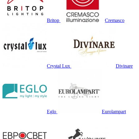
Britop
Cremasco
Crystal Lux
Divinare
Eglo
Eurolampart