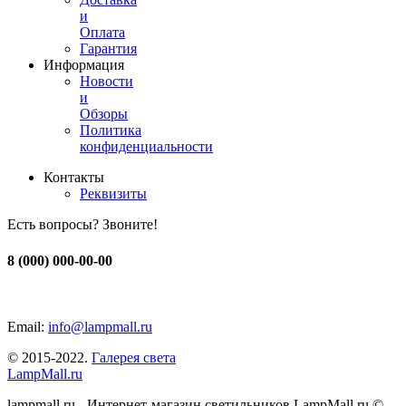
и
Оплата
Гарантия
Информация
Новости
и
Обзоры
Политика
конфиденциальности
Контакты
Реквизиты
Есть вопросы? Звоните!
8 (000) 000-00-00
Email:
info@lampmall.ru
© 2015-2022.
Галерея света
LampMall.ru
lampmall.ru - Интернет-магазин светильников LampMall.ru ©