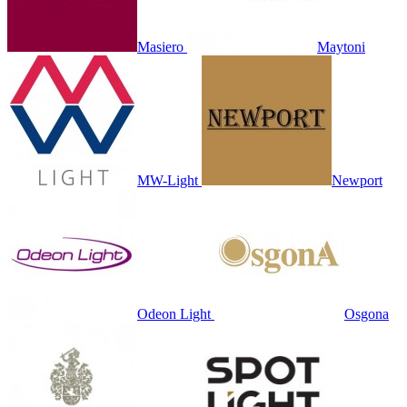
Masiero
Maytoni
MW-Light
Newport
Odeon Light
Osgona