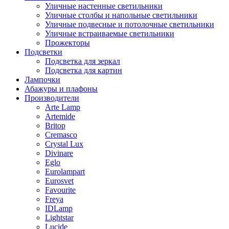
Уличные настенные светильники
Уличные столбы и напольные светильники
Уличные подвесные и потолочные светильники
Уличные встраиваемые светильники
Прожекторы
Подсветки
Подсветка для зеркал
Подсветка для картин
Лампочки
Абажуры и плафоны
Производители
Arte Lamp
Artemide
Britop
Cremasco
Crystal Lux
Divinare
Eglo
Eurolampart
Eurosvet
Favourite
Freya
IDLamp
Lightstar
Lucide