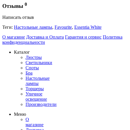
0
Отзывы
Написать отзыв
Теги:
Настольные лампы
,
Favourite
,
Essentia White
О магазине
Доставка и Оплата
Гарантия и сервис
Политика
конфиденциальности
Каталог
Люстры
Светильники
Споты
Бра
Настольные
лампы
Торшеры
Уличное
освещение
Производители
Меню
О
магазине
Доставка