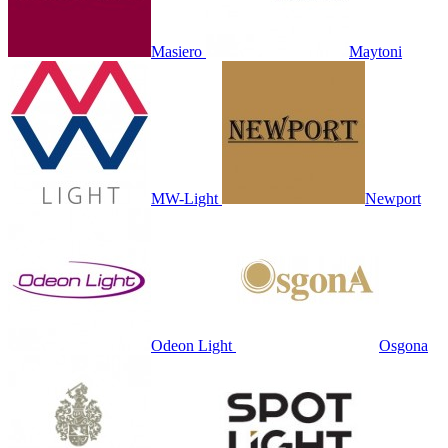
Masiero
Maytoni
MW-Light
Newport
Odeon Light
Osgona