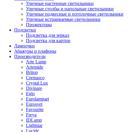
Уличные настенные светильники
Уличные столбы и напольные светильники
Уличные подвесные и потолочные светильники
Уличные встраиваемые светильники
Прожекторы
Подсветки
Подсветка для зеркал
Подсветка для картин
Лампочки
Абажуры и плафоны
Производители
Arte Lamp
Artemide
Britop
Cremasco
Crystal Lux
Divinare
Eglo
Eurolampart
Eurosvet
Favourite
Freya
IDLamp
Lightstar
Lucide