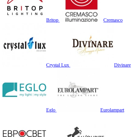
Britop
Cremasco
Crystal Lux
Divinare
Eglo
Eurolampart