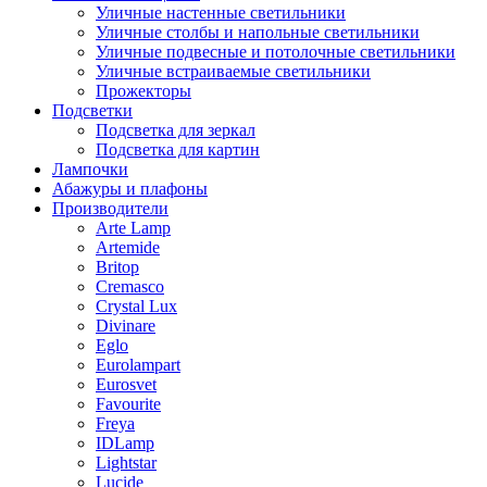
Уличные настенные светильники
Уличные столбы и напольные светильники
Уличные подвесные и потолочные светильники
Уличные встраиваемые светильники
Прожекторы
Подсветки
Подсветка для зеркал
Подсветка для картин
Лампочки
Абажуры и плафоны
Производители
Arte Lamp
Artemide
Britop
Cremasco
Crystal Lux
Divinare
Eglo
Eurolampart
Eurosvet
Favourite
Freya
IDLamp
Lightstar
Lucide