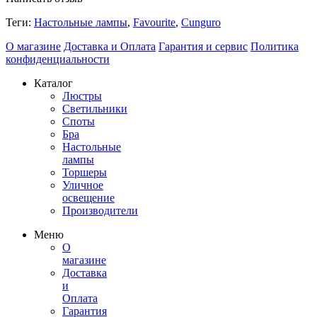
Теги:
Настольные лампы
,
Favourite
,
Cunguro
О магазине
Доставка и Оплата
Гарантия и сервис
Политика
конфиденциальности
Каталог
Люстры
Светильники
Споты
Бра
Настольные
лампы
Торшеры
Уличное
освещение
Производители
Меню
О
магазине
Доставка
и
Оплата
Гарантия