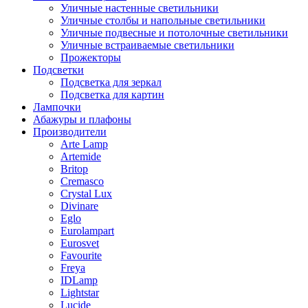
Уличные настенные светильники
Уличные столбы и напольные светильники
Уличные подвесные и потолочные светильники
Уличные встраиваемые светильники
Прожекторы
Подсветки
Подсветка для зеркал
Подсветка для картин
Лампочки
Абажуры и плафоны
Производители
Arte Lamp
Artemide
Britop
Cremasco
Crystal Lux
Divinare
Eglo
Eurolampart
Eurosvet
Favourite
Freya
IDLamp
Lightstar
Lucide