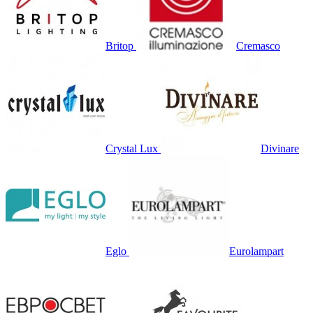
Britop
Cremasco
Crystal Lux
Divinare
Eglo
Eurolampart