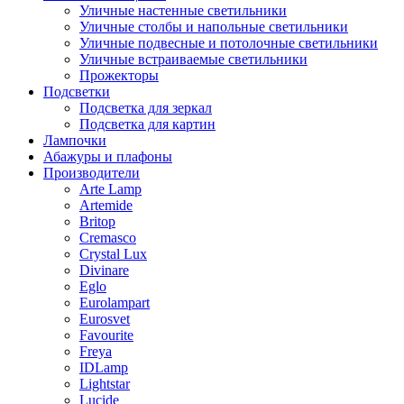
Уличные настенные светильники
Уличные столбы и напольные светильники
Уличные подвесные и потолочные светильники
Уличные встраиваемые светильники
Прожекторы
Подсветки
Подсветка для зеркал
Подсветка для картин
Лампочки
Абажуры и плафоны
Производители
Arte Lamp
Artemide
Britop
Cremasco
Crystal Lux
Divinare
Eglo
Eurolampart
Eurosvet
Favourite
Freya
IDLamp
Lightstar
Lucide