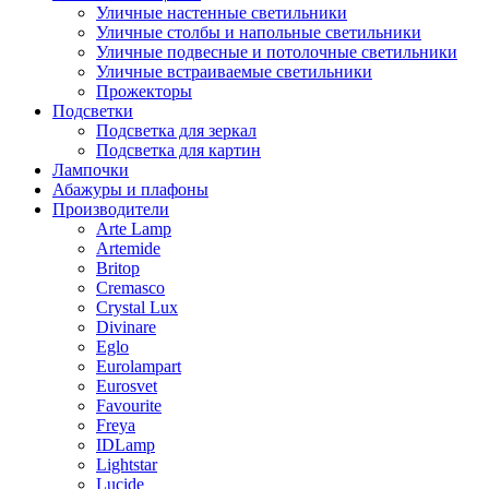
Уличные настенные светильники
Уличные столбы и напольные светильники
Уличные подвесные и потолочные светильники
Уличные встраиваемые светильники
Прожекторы
Подсветки
Подсветка для зеркал
Подсветка для картин
Лампочки
Абажуры и плафоны
Производители
Arte Lamp
Artemide
Britop
Cremasco
Crystal Lux
Divinare
Eglo
Eurolampart
Eurosvet
Favourite
Freya
IDLamp
Lightstar
Lucide