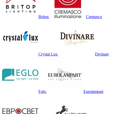
Britop
Cremasco
Crystal Lux
Divinare
Eglo
Eurolampart