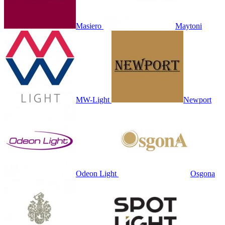
Masiero
Maytoni
MW-Light
Newport
Odeon Light
Osgona