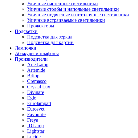
Уличные настенные светильники
Уличные столбы и напольные светильники
Уличные подвесные и потолочные светильники
Уличные встраиваемые светильники
Прожекторы
Подсветки
Подсветка для зеркал
Подсветка для картин
Лампочки
Абажуры и плафоны
Производители
Arte Lamp
Artemide
Britop
Cremasco
Crystal Lux
Divinare
Eglo
Eurolampart
Eurosvet
Favourite
Freya
IDLamp
Lightstar
Lucide