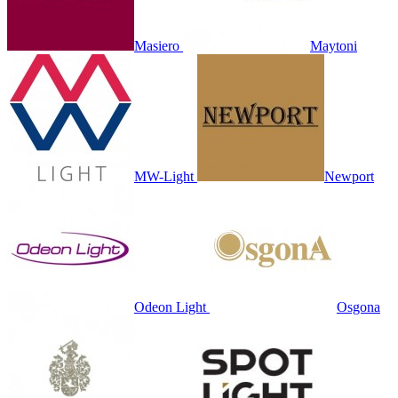
Masiero
Maytoni
MW-Light
Newport
Odeon Light
Osgona