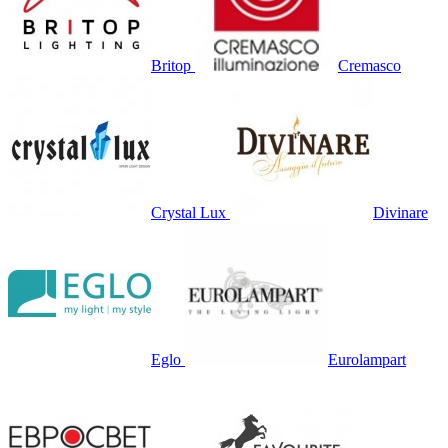
Britop
Cremasco
Crystal Lux
Divinare
Eglo
Eurolampart