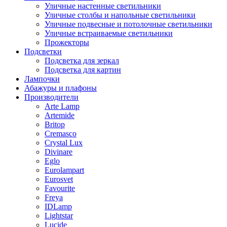
Уличные настенные светильники
Уличные столбы и напольные светильники
Уличные подвесные и потолочные светильники
Уличные встраиваемые светильники
Прожекторы
Подсветки
Подсветка для зеркал
Подсветка для картин
Лампочки
Абажуры и плафоны
Производители
Arte Lamp
Artemide
Britop
Cremasco
Crystal Lux
Divinare
Eglo
Eurolampart
Eurosvet
Favourite
Freya
IDLamp
Lightstar
Lucide