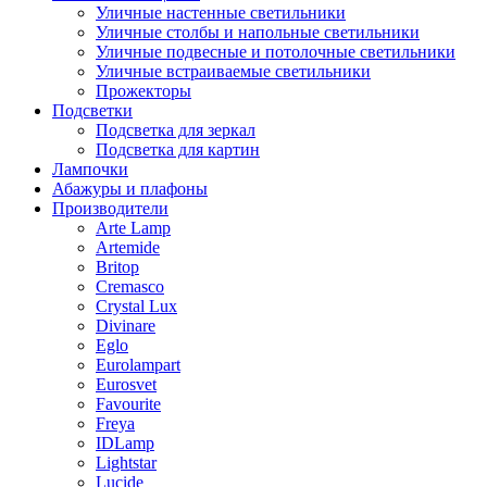
Уличные настенные светильники
Уличные столбы и напольные светильники
Уличные подвесные и потолочные светильники
Уличные встраиваемые светильники
Прожекторы
Подсветки
Подсветка для зеркал
Подсветка для картин
Лампочки
Абажуры и плафоны
Производители
Arte Lamp
Artemide
Britop
Cremasco
Crystal Lux
Divinare
Eglo
Eurolampart
Eurosvet
Favourite
Freya
IDLamp
Lightstar
Lucide