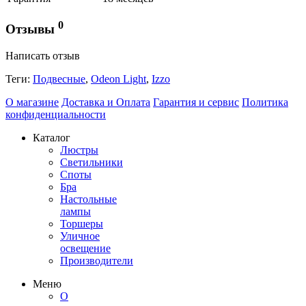
0
Отзывы
Написать отзыв
Теги:
Подвесные
,
Odeon Light
,
Izzo
О магазине
Доставка и Оплата
Гарантия и сервис
Политика
конфиденциальности
Каталог
Люстры
Светильники
Споты
Бра
Настольные
лампы
Торшеры
Уличное
освещение
Производители
Меню
О