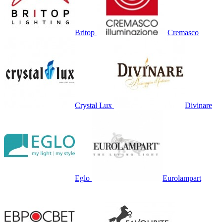
Britop
Cremasco
Crystal Lux
Divinare
Eglo
Eurolampart