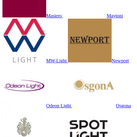
Masiero
Maytoni
MW-Light
Newport
Odeon Light
Osgona