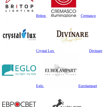
Britop
Cremasco
Crystal Lux
Divinare
Eglo
Eurolampart