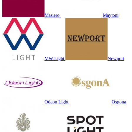
Masiero
Maytoni
MW-Light
Newport
Odeon Light
Osgona