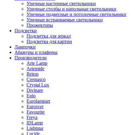
Уличные настенные светильники
Уличные столбы и напольные светильники
Уличные подвесные и потолочные светильники
Уличные встраиваемые светильники
Прожекторы
Подсветки
Подсветка для зеркал
Подсветка для картин
Лампочки
Абажуры и плафоны
Производители
Arte Lamp
Artemide
Britop
Cremasco
Crystal Lux
Divinare
Eglo
Eurolampart
Eurosvet
Favourite
Freya
IDLamp
Lightstar
Lucide