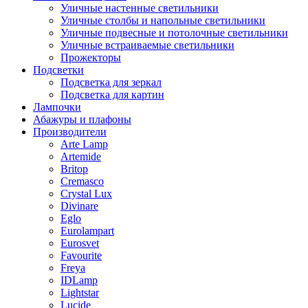
Уличные настенные светильники
Уличные столбы и напольные светильники
Уличные подвесные и потолочные светильники
Уличные встраиваемые светильники
Прожекторы
Подсветки
Подсветка для зеркал
Подсветка для картин
Лампочки
Абажуры и плафоны
Производители
Arte Lamp
Artemide
Britop
Cremasco
Crystal Lux
Divinare
Eglo
Eurolampart
Eurosvet
Favourite
Freya
IDLamp
Lightstar
Lucide