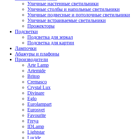
Уличные настенные светильники
Уличные столбы и напольные светильники
Уличные подвесные и потолочные светильники
Уличные встраиваемые светильники
Прожекторы
Подсветки
Подсветка для зеркал
Подсветка для картин
Лампочки
Абажуры и плафоны
Производители
Arte Lamp
Artemide
Britop
Cremasco
Crystal Lux
Divinare
Eglo
Eurolampart
Eurosvet
Favourite
Freya
IDLamp
Lightstar
Lucide