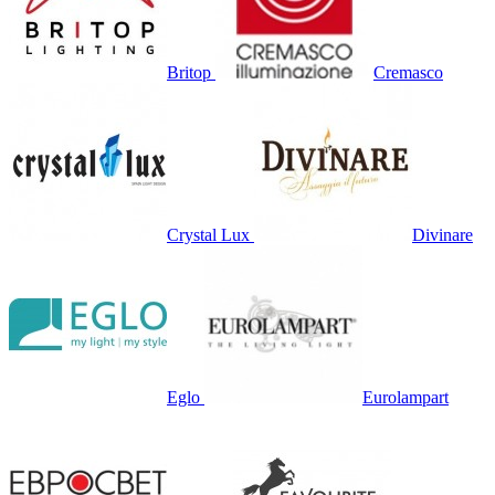
Britop
Cremasco
Crystal Lux
Divinare
Eglo
Eurolampart