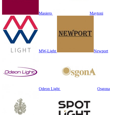
Masiero
Maytoni
MW-Light
Newport
Odeon Light
Osgona