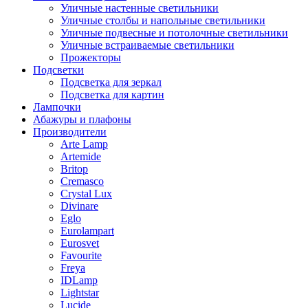
Уличные настенные светильники
Уличные столбы и напольные светильники
Уличные подвесные и потолочные светильники
Уличные встраиваемые светильники
Прожекторы
Подсветки
Подсветка для зеркал
Подсветка для картин
Лампочки
Абажуры и плафоны
Производители
Arte Lamp
Artemide
Britop
Cremasco
Crystal Lux
Divinare
Eglo
Eurolampart
Eurosvet
Favourite
Freya
IDLamp
Lightstar
Lucide