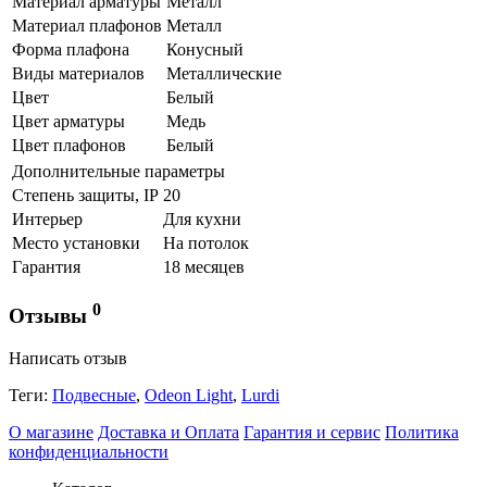
Материал арматуры
Металл
Материал плафонов
Металл
Форма плафона
Конусный
Виды материалов
Металлические
Цвет
Белый
Цвет арматуры
Медь
Цвет плафонов
Белый
Дополнительные параметры
Степень защиты, IP
20
Интерьер
Для кухни
Место установки
На потолок
Гарантия
18 месяцев
0
Отзывы
Написать отзыв
Теги:
Подвесные
,
Odeon Light
,
Lurdi
О магазине
Доставка и Оплата
Гарантия и сервис
Политика
конфиденциальности