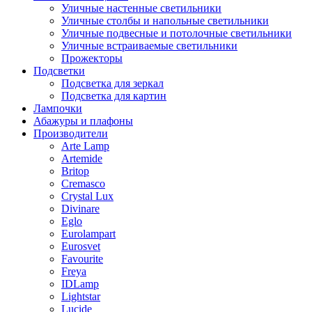
Уличные настенные светильники
Уличные столбы и напольные светильники
Уличные подвесные и потолочные светильники
Уличные встраиваемые светильники
Прожекторы
Подсветки
Подсветка для зеркал
Подсветка для картин
Лампочки
Абажуры и плафоны
Производители
Arte Lamp
Artemide
Britop
Cremasco
Crystal Lux
Divinare
Eglo
Eurolampart
Eurosvet
Favourite
Freya
IDLamp
Lightstar
Lucide