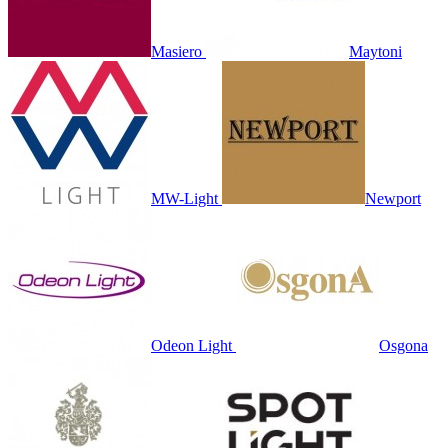
Masiero
Maytoni
MW-Light
Newport
Odeon Light
Osgona