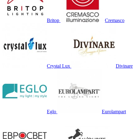
Britop
Cremasco
Crystal Lux
Divinare
Eglo
Eurolampart