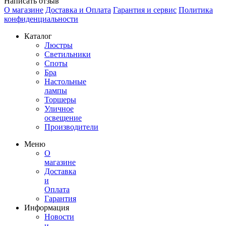
Написать отзыв
О магазине
Доставка и Оплата
Гарантия и сервис
Политика
конфиденциальности
Каталог
Люстры
Светильники
Споты
Бра
Настольные
лампы
Торшеры
Уличное
освещение
Производители
Меню
О
магазине
Доставка
и
Оплата
Гарантия
Информация
Новости
и