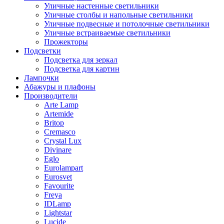
Уличные настенные светильники
Уличные столбы и напольные светильники
Уличные подвесные и потолочные светильники
Уличные встраиваемые светильники
Прожекторы
Подсветки
Подсветка для зеркал
Подсветка для картин
Лампочки
Абажуры и плафоны
Производители
Arte Lamp
Artemide
Britop
Cremasco
Crystal Lux
Divinare
Eglo
Eurolampart
Eurosvet
Favourite
Freya
IDLamp
Lightstar
Lucide