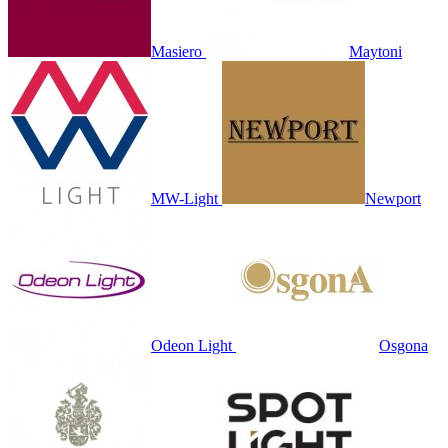
Masiero
Maytoni
MW-Light
Newport
Odeon Light
Osgona