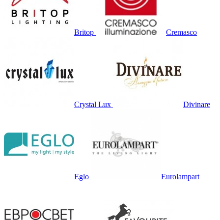
Britop
Cremasco
Crystal Lux
Divinare
Eglo
Eurolampart