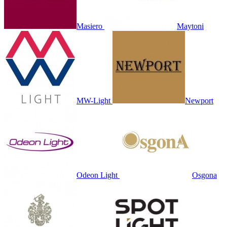
Masiero
Maytoni
MW-Light
Newport
Odeon Light
Osgona