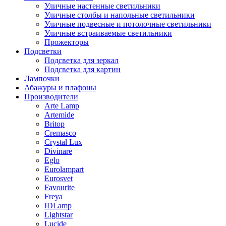
Уличные настенные светильники
Уличные столбы и напольные светильники
Уличные подвесные и потолочные светильники
Уличные встраиваемые светильники
Прожекторы
Подсветки
Подсветка для зеркал
Подсветка для картин
Лампочки
Абажуры и плафоны
Производители
Arte Lamp
Artemide
Britop
Cremasco
Crystal Lux
Divinare
Eglo
Eurolampart
Eurosvet
Favourite
Freya
IDLamp
Lightstar
Lucide