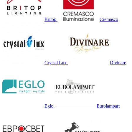
Britop
Cremasco
Crystal Lux
Divinare
Eglo
Eurolampart