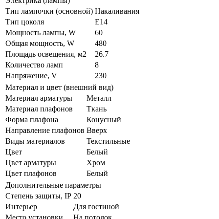
Электрика (лампы)
Тип лампочки (основной)
Накаливания
Тип цоколя
E14
Мощность лампы, W
60
Общая мощность, W
480
Площадь освещения, м2
26.7
Количество ламп
8
Напряжение, V
230
Материал и цвет (внешний вид)
Материал арматуры
Металл
Материал плафонов
Ткань
Форма плафона
Конусный
Направление плафонов
Вверх
Виды материалов
Текстильные
Цвет
Белый
Цвет арматуры
Хром
Цвет плафонов
Белый
Дополнительные параметры
Степень защиты, IP
20
Интерьер
Для гостиной
Место установки
На потолок