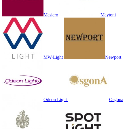
Masiero
Maytoni
MW-Light
Newport
Odeon Light
Osgona