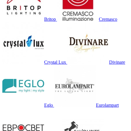
Britop
Cremasco
Crystal Lux
Divinare
Eglo
Eurolampart