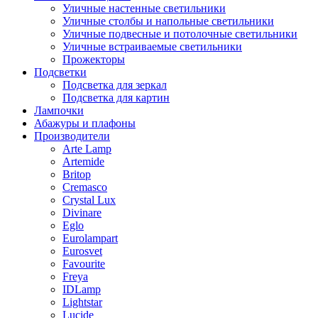
Уличные настенные светильники
Уличные столбы и напольные светильники
Уличные подвесные и потолочные светильники
Уличные встраиваемые светильники
Прожекторы
Подсветки
Подсветка для зеркал
Подсветка для картин
Лампочки
Абажуры и плафоны
Производители
Arte Lamp
Artemide
Britop
Cremasco
Crystal Lux
Divinare
Eglo
Eurolampart
Eurosvet
Favourite
Freya
IDLamp
Lightstar
Lucide