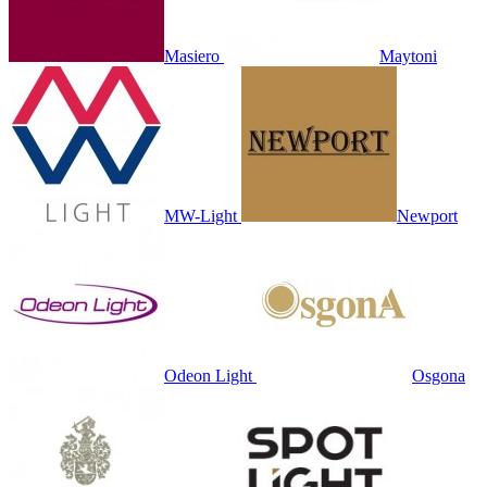
Masiero
Maytoni
MW-Light
Newport
Odeon Light
Osgona