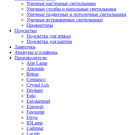
Уличные настенные светильники
Уличные столбы и напольные светильники
Уличные подвесные и потолочные светильники
Уличные встраиваемые светильники
Прожекторы
Подсветки
Подсветка для зеркал
Подсветка для картин
Лампочки
Абажуры и плафоны
Производители
Arte Lamp
Artemide
Britop
Cremasco
Crystal Lux
Divinare
Eglo
Eurolampart
Eurosvet
Favourite
Freya
IDLamp
Lightstar
Lucide