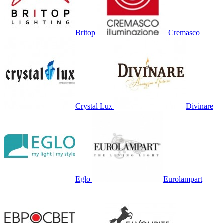
Britop
Cremasco
Crystal Lux
Divinare
Eglo
Eurolampart