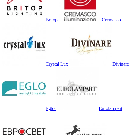
Britop
Cremasco
Crystal Lux
Divinare
Eglo
Eurolampart