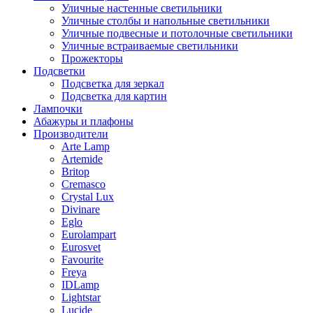
Уличные настенные светильники
Уличные столбы и напольные светильники
Уличные подвесные и потолочные светильники
Уличные встраиваемые светильники
Прожекторы
Подсветки
Подсветка для зеркал
Подсветка для картин
Лампочки
Абажуры и плафоны
Производители
Arte Lamp
Artemide
Britop
Cremasco
Crystal Lux
Divinare
Eglo
Eurolampart
Eurosvet
Favourite
Freya
IDLamp
Lightstar
Lucide