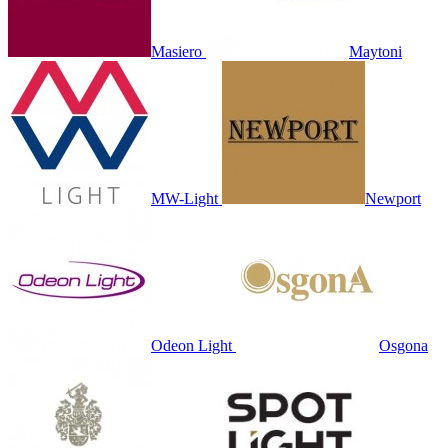
Masiero
Maytoni
MW-Light
Newport
Odeon Light
Osgona