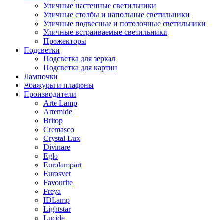
Уличные настенные светильники
Уличные столбы и напольные светильники
Уличные подвесные и потолочные светильники
Уличные встраиваемые светильники
Прожекторы
Подсветки
Подсветка для зеркал
Подсветка для картин
Лампочки
Абажуры и плафоны
Производители
Arte Lamp
Artemide
Britop
Cremasco
Crystal Lux
Divinare
Eglo
Eurolampart
Eurosvet
Favourite
Freya
IDLamp
Lightstar
Lucide