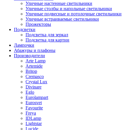
Уличные настенные светильники
Уличные столбы и напольные светильники
Уличные подвесные и потолочные светильники
Уличные встраиваемые светильники
Прожекторы
Подсветки
Подсветка для зеркал
Подсветка для картин
Лампочки
Абажуры и плафоны
Производители
Arte Lamp
Artemide
Britop
Cremasco
Crystal Lux
Divinare
Eglo
Eurolampart
Eurosvet
Favourite
Freya
IDLamp
Lightstar
Lucide