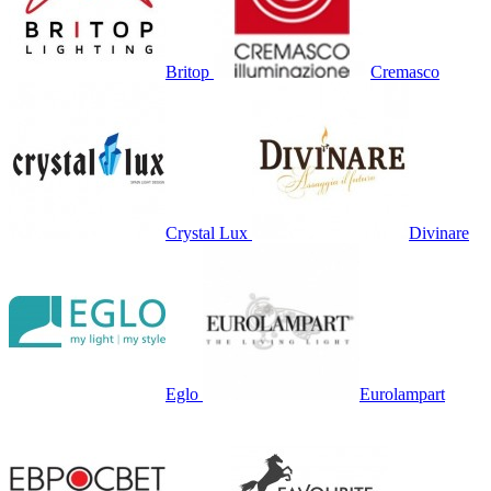
Britop
Cremasco
Crystal Lux
Divinare
Eglo
Eurolampart