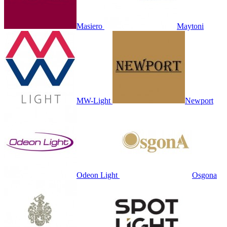
Masiero
Maytoni
MW-Light
Newport
Odeon Light
Osgona