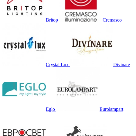
Britop
Cremasco
Crystal Lux
Divinare
Eglo
Eurolampart