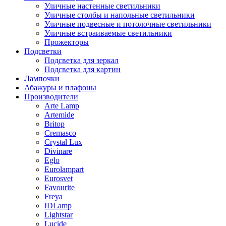
Уличные настенные светильники
Уличные столбы и напольные светильники
Уличные подвесные и потолочные светильники
Уличные встраиваемые светильники
Прожекторы
Подсветки
Подсветка для зеркал
Подсветка для картин
Лампочки
Абажуры и плафоны
Производители
Arte Lamp
Artemide
Britop
Cremasco
Crystal Lux
Divinare
Eglo
Eurolampart
Eurosvet
Favourite
Freya
IDLamp
Lightstar
Lucide