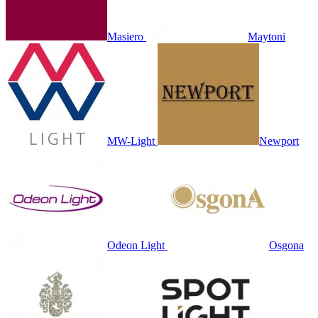
Masiero
Maytoni
MW-Light
Newport
Odeon Light
Osgona