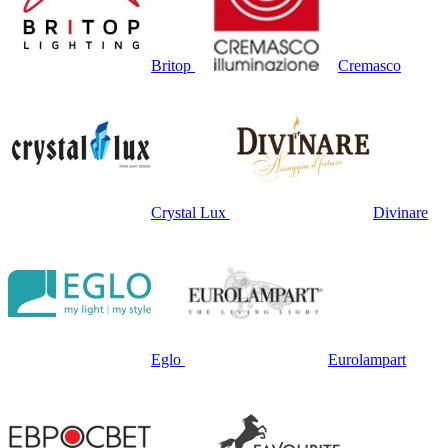
Britop
Cremasco
Crystal Lux
Divinare
Eglo
Eurolampart