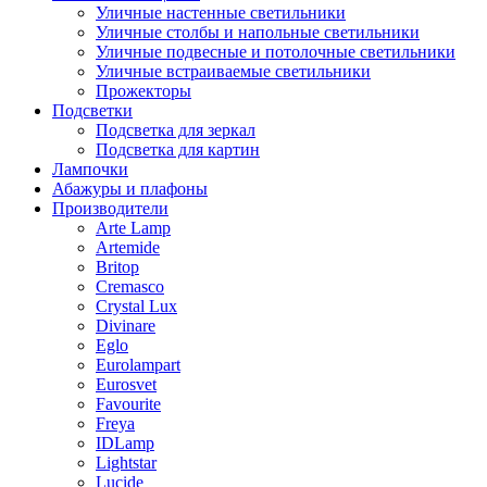
Уличные настенные светильники
Уличные столбы и напольные светильники
Уличные подвесные и потолочные светильники
Уличные встраиваемые светильники
Прожекторы
Подсветки
Подсветка для зеркал
Подсветка для картин
Лампочки
Абажуры и плафоны
Производители
Arte Lamp
Artemide
Britop
Cremasco
Crystal Lux
Divinare
Eglo
Eurolampart
Eurosvet
Favourite
Freya
IDLamp
Lightstar
Lucide