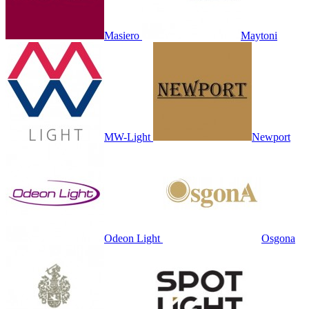
Masiero
Maytoni
MW-Light
Newport
Odeon Light
Osgona