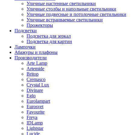
Уличные настенные светильники
Уличные столбы и напольные светильники
Уличные подвесные и потолочные светильники
Уличные встраиваемые светильники
Прожекторы
Подсветки
Подсветка для зеркал
Подсветка для картин
Лампочки
Абажуры и плафоны
Производители
Arte Lamp
Artemide
Britop
Cremasco
Crystal Lux
Divinare
Eglo
Eurolampart
Eurosvet
Favourite
Freya
IDLamp
Lightstar
Lucide