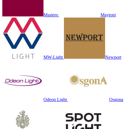
Masiero
Maytoni
MW-Light
Newport
Odeon Light
Osgona