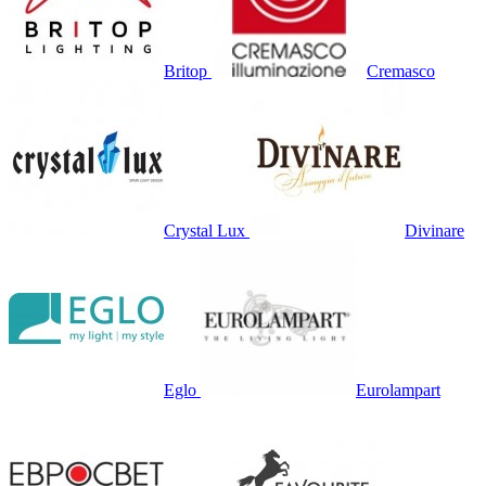
Britop
Cremasco
Crystal Lux
Divinare
Eglo
Eurolampart