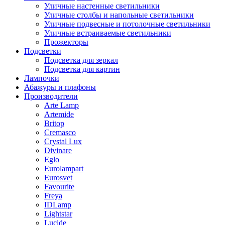
Уличные настенные светильники
Уличные столбы и напольные светильники
Уличные подвесные и потолочные светильники
Уличные встраиваемые светильники
Прожекторы
Подсветки
Подсветка для зеркал
Подсветка для картин
Лампочки
Абажуры и плафоны
Производители
Arte Lamp
Artemide
Britop
Cremasco
Crystal Lux
Divinare
Eglo
Eurolampart
Eurosvet
Favourite
Freya
IDLamp
Lightstar
Lucide