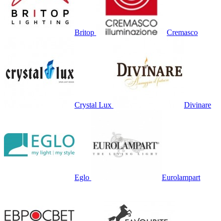
Britop
Cremasco
Crystal Lux
Divinare
Eglo
Eurolampart