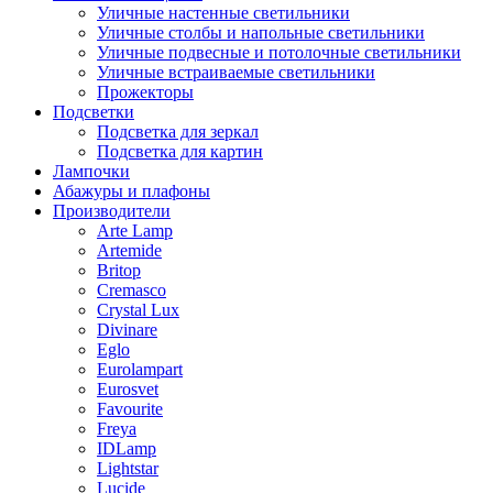
Уличные настенные светильники
Уличные столбы и напольные светильники
Уличные подвесные и потолочные светильники
Уличные встраиваемые светильники
Прожекторы
Подсветки
Подсветка для зеркал
Подсветка для картин
Лампочки
Абажуры и плафоны
Производители
Arte Lamp
Artemide
Britop
Cremasco
Crystal Lux
Divinare
Eglo
Eurolampart
Eurosvet
Favourite
Freya
IDLamp
Lightstar
Lucide