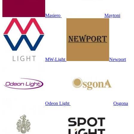
Masiero
Maytoni
MW-Light
Newport
Odeon Light
Osgona