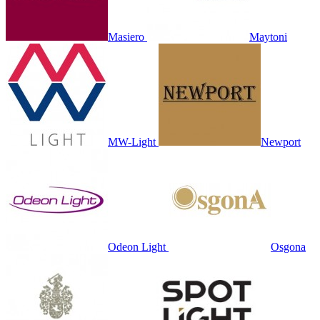
Masiero
Maytoni
MW-Light
Newport
Odeon Light
Osgona