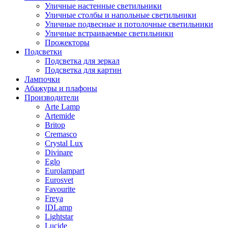
Уличные настенные светильники
Уличные столбы и напольные светильники
Уличные подвесные и потолочные светильники
Уличные встраиваемые светильники
Прожекторы
Подсветки
Подсветка для зеркал
Подсветка для картин
Лампочки
Абажуры и плафоны
Производители
Arte Lamp
Artemide
Britop
Cremasco
Crystal Lux
Divinare
Eglo
Eurolampart
Eurosvet
Favourite
Freya
IDLamp
Lightstar
Lucide