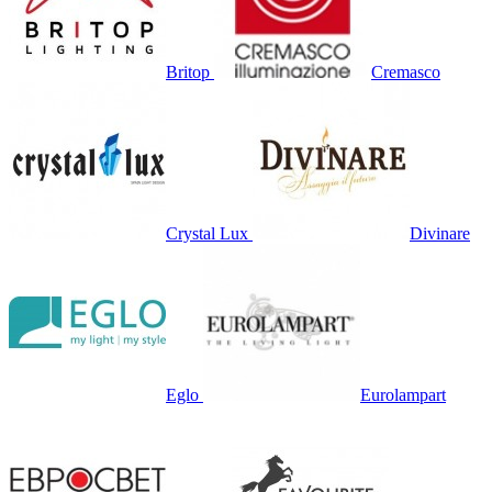
Britop
Cremasco
Crystal Lux
Divinare
Eglo
Eurolampart