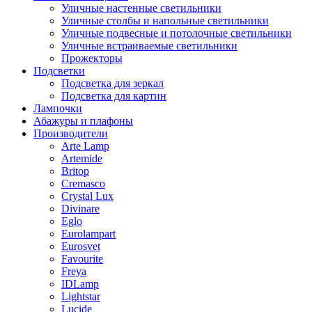
Уличные настенные светильники
Уличные столбы и напольные светильники
Уличные подвесные и потолочные светильники
Уличные встраиваемые светильники
Прожекторы
Подсветки
Подсветка для зеркал
Подсветка для картин
Лампочки
Абажуры и плафоны
Производители
Arte Lamp
Artemide
Britop
Cremasco
Crystal Lux
Divinare
Eglo
Eurolampart
Eurosvet
Favourite
Freya
IDLamp
Lightstar
Lucide