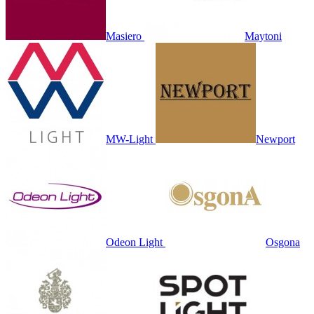
Masiero
Maytoni
MW-Light
Newport
Odeon Light
Osgona