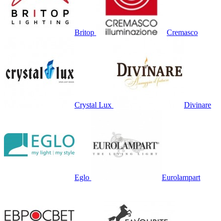
Britop
Cremasco
Crystal Lux
Divinare
Eglo
Eurolampart