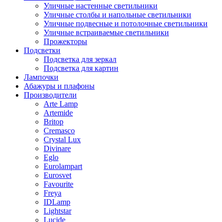
Уличные настенные светильники
Уличные столбы и напольные светильники
Уличные подвесные и потолочные светильники
Уличные встраиваемые светильники
Прожекторы
Подсветки
Подсветка для зеркал
Подсветка для картин
Лампочки
Абажуры и плафоны
Производители
Arte Lamp
Artemide
Britop
Cremasco
Crystal Lux
Divinare
Eglo
Eurolampart
Eurosvet
Favourite
Freya
IDLamp
Lightstar
Lucide