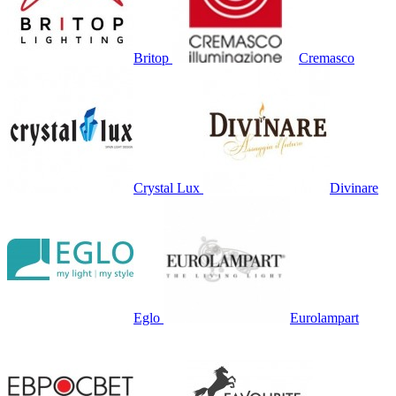
Britop
Cremasco
Crystal Lux
Divinare
Eglo
Eurolampart