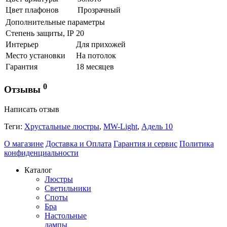
Цвет плафонов
Прозрачный
Дополнительные параметры
Степень защиты, IP
20
Интерьер
Для прихожей
Место установки
На потолок
Гарантия
18 месяцев
0
Отзывы
Написать отзыв
Теги:
Хрустальные люстры
,
MW-Light
,
Адель 10
О магазине
Доставка и Оплата
Гарантия и сервис
Политика
конфиденциальности
Каталог
Люстры
Светильники
Споты
Бра
Настольные
лампы