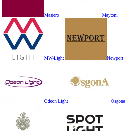
Masiero
Maytoni
MW-Light
Newport
Odeon Light
Osgona