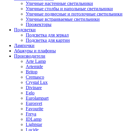
Уличные настенные светильники
Уличные столбы и напольные светильники
Уличные подвесные и потолочные светильники
Уличные встраиваемые светильники
Прожекторы
Подсветки
Подсветка для зеркал
Подсветка для картин
Лампочки
Абажуры и плафоны
Производители
Arte Lamp
Artemide
Britop
Cremasco
Crystal Lux
Divinare
Eglo
Eurolampart
Eurosvet
Favourite
Freya
IDLamp
Lightstar
Lucide