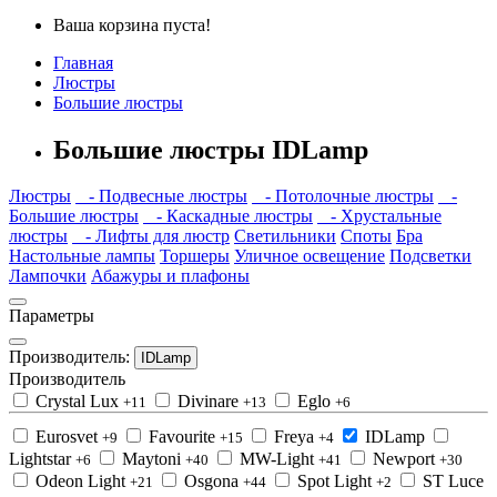
Ваша корзина пуста!
Главная
Люстры
Большие люстры
Большие люстры IDLamp
Люстры
- Подвесные люстры
- Потолочные люстры
-
Большие люстры
- Каскадные люстры
- Хрустальные
люстры
- Лифты для люстр
Светильники
Споты
Бра
Настольные лампы
Торшеры
Уличное освещение
Подсветки
Лампочки
Абажуры и плафоны
Параметры
Производитель:
IDLamp
Производитель
Crystal Lux
Divinare
Eglo
+11
+13
+6
Eurosvet
Favourite
Freya
IDLamp
+9
+15
+4
Lightstar
Maytoni
MW-Light
Newport
+6
+40
+41
+30
Odeon Light
Osgona
Spot Light
ST Luce
+21
+44
+2