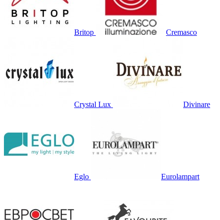
Britop
Cremasco
Crystal Lux
Divinare
Eglo
Eurolampart