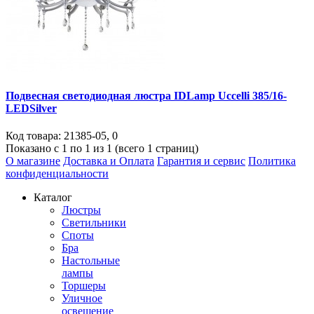
Подвесная светодиодная люстра IDLamp Uccelli 385/16-
LEDSilver
Код товара:
21385-05
,
0
Показано с 1 по 1 из 1 (всего 1 страниц)
О магазине
Доставка и Оплата
Гарантия и сервис
Политика
конфиденциальности
Каталог
Люстры
Светильники
Споты
Бра
Настольные
лампы
Торшеры
Уличное
освещение