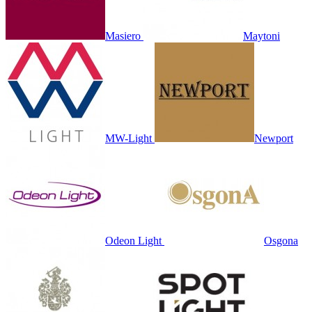
Masiero
Maytoni
MW-Light
Newport
Odeon Light
Osgona