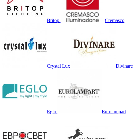
Britop
Cremasco
Crystal Lux
Divinare
Eglo
Eurolampart