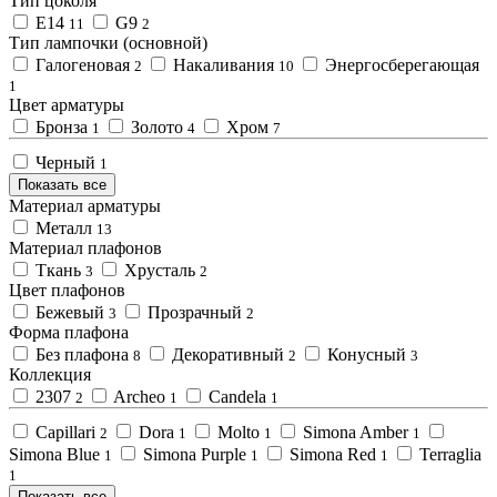
Тип цоколя
E14
G9
11
2
Тип лампочки (основной)
Галогеновая
Накаливания
Энергосберегающая
2
10
1
Цвет арматуры
Бронза
Золото
Хром
1
4
7
Черный
1
Показать все
Материал арматуры
Металл
13
Материал плафонов
Ткань
Хрусталь
3
2
Цвет плафонов
Бежевый
Прозрачный
3
2
Форма плафона
Без плафона
Декоративный
Конусный
8
2
3
Коллекция
2307
Archeo
Candela
2
1
1
Capillari
Dora
Molto
Simona Amber
2
1
1
1
Simona Blue
Simona Purple
Simona Red
Terraglia
1
1
1
1
Показать все