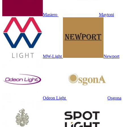
Masiero
Maytoni
MW-Light
Newport
Odeon Light
Osgona