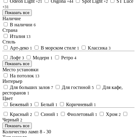
Odeon Light
Osgona
Spot Light
ST Luce
+21
+44
+2
+31
Показать все
Наличие
В наличии
6
Страна
Италия
13
Стиль
Арт-деко
В морском стиле
Классика
1
1
3
Лофт
Модерн
Ретро
3
1
4
Показать все
Место установки
На потолок
13
Интерьер
Для больших залов
Для гостиной
Для кафе,
7
5
ресторанов
1
Цвет
Бежевый
Белый
Коричневый
3
1
1
Красный
Синий
Фиолетовый
Хром
2
1
1
2
Черный
2
Показать все
Количество ламп
8
-
30