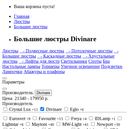
Ваша корзина пуста!
Главная
Люстры
Большие люстры
Большие люстры Divinare
Люстры
- Подвесные люстры
- Потолочные люстры
-
Большие люстры
- Каскадные люстры
- Хрустальные
люстры
- Лифты для люстр
Светильники
Споты
Бра
Настольные лампы
Торшеры
Уличное освещение
Подсветки
Лампочки
Абажуры и плафоны
Параметры
Производитель:
Divinare
Цена
21340
-
179950
р.
Производитель
Crystal Lux
Divinare
Eglo
+11
+6
Eurosvet
Favourite
Freya
IDLamp
+9
+15
+4
+1
Lightstar
Maytoni
MW-Light
Newport
+6
+40
+41
+30