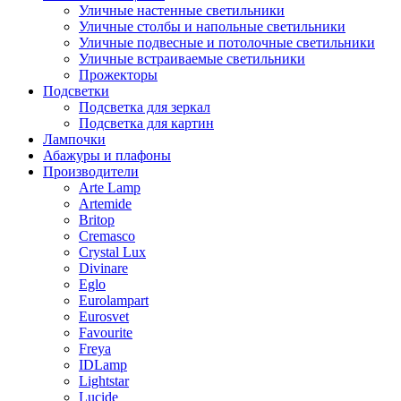
Уличные настенные светильники
Уличные столбы и напольные светильники
Уличные подвесные и потолочные светильники
Уличные встраиваемые светильники
Прожекторы
Подсветки
Подсветка для зеркал
Подсветка для картин
Лампочки
Абажуры и плафоны
Производители
Arte Lamp
Artemide
Britop
Cremasco
Crystal Lux
Divinare
Eglo
Eurolampart
Eurosvet
Favourite
Freya
IDLamp
Lightstar
Lucide