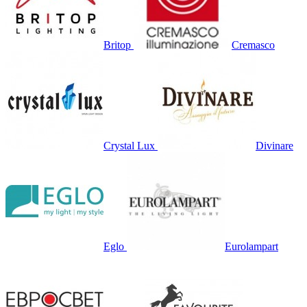
Britop
Cremasco
Crystal Lux
Divinare
Eglo
Eurolampart