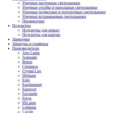
Уличные настенные светильники
Уличные столбы и напольные светильники
Уличные подвесные и потолочные светильники
Уличные встраиваемые светильники
Прожекторы
Подсветки
Подсветка для зеркал
Подсветка для картин
Лампочки
Абажуры и плафоны
Производители
Arte Lamp
Artemide
Britop
Cremasco
Crystal Lux
Divinare
Eglo
Eurolampart
Eurosvet
Favourite
Freya
IDLamp
Lightstar
Lucide