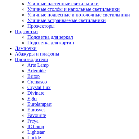
Уличные настенные светильники
Уличные столбы и напольные светильники
Уличные подвесные и потолочные светильники
Уличные встраиваемые светильники
Прожекторы
Подсветки
Подсветка для зеркал
Подсветка для картин
Лампочки
Абажуры и плафоны
Производители
Arte Lamp
Artemide
Britop
Cremasco
Crystal Lux
Divinare
Eglo
Eurolampart
Eurosvet
Favourite
Freya
IDLamp
Lightstar
Lucide