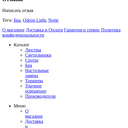
Написать отзыв
Теги:
Бра
,
Odeon Light
,
Norte
О магазине
Доставка и Оплата
Гарантия и сервис
Политика
конфиденциальности
Каталог
Люстры
Светильники
Споты
Бра
Настольные
лампы
Торшеры
Уличное
освещение
Производители
Меню
О
магазине
Доставка
и