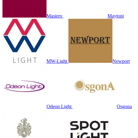
Masiero
Maytoni
MW-Light
Newport
Odeon Light
Osgona