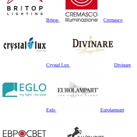
Britop
Cremasco
Crystal Lux
Divinare
Eglo
Eurolampart