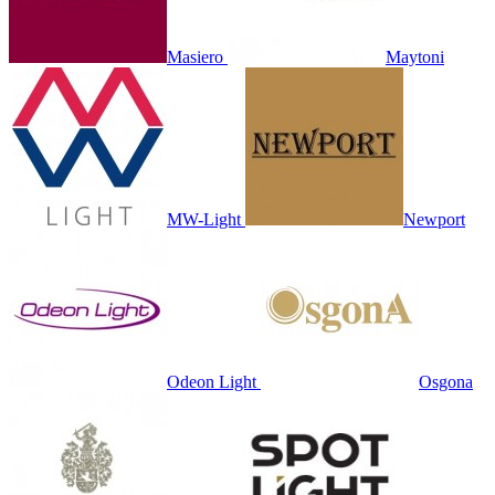
Masiero
Maytoni
MW-Light
Newport
Odeon Light
Osgona