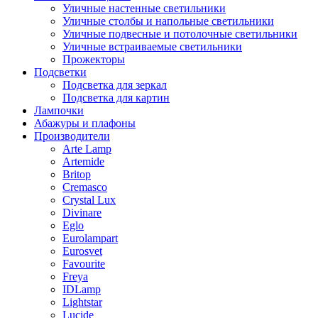
Уличные настенные светильники
Уличные столбы и напольные светильники
Уличные подвесные и потолочные светильники
Уличные встраиваемые светильники
Прожекторы
Подсветки
Подсветка для зеркал
Подсветка для картин
Лампочки
Абажуры и плафоны
Производители
Arte Lamp
Artemide
Britop
Cremasco
Crystal Lux
Divinare
Eglo
Eurolampart
Eurosvet
Favourite
Freya
IDLamp
Lightstar
Lucide