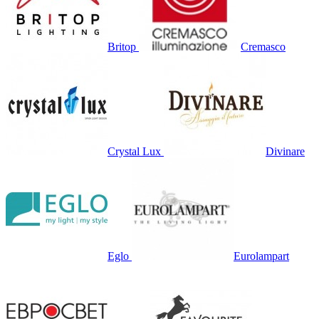
Britop
Cremasco
Crystal Lux
Divinare
Eglo
Eurolampart