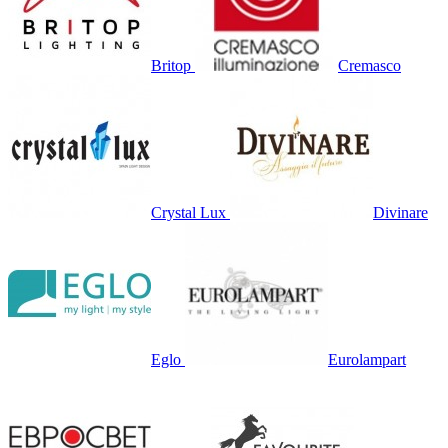
Britop
Cremasco
Crystal Lux
Divinare
Eglo
Eurolampart