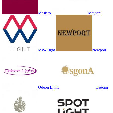
Masiero
Maytoni
MW-Light
Newport
Odeon Light
Osgona