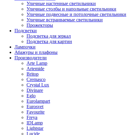
Уличные настенные светильники
Уличные столбы и напольные светильники
Уличные подвесные и потолочные светильники
Уличные встраиваемые светильники
Прожекторы
Подсветки
Подсветка для зеркал
Подсветка для картин
Лампочки
Абажуры и плафоны
Производители
Arte Lamp
Artemide
Britop
Cremasco
Crystal Lux
Divinare
Eglo
Eurolampart
Eurosvet
Favourite
Freya
IDLamp
Lightstar
Lucide